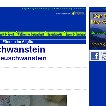
Allgäu, Lage & Anfahrt
|
Kontakt & Werbung
|
Impressum
An
i Füssen im Allgäu
chwanstein
Neuschwanstein