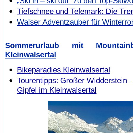
„Ski in – ski out“ zu den Top-Skiw
Tiefschnee und Telemark: Die Tren
Walser Adventzauber für Winterro
Sommerurlaub mit Mountai
Kleinwalsertal
Bikeparadies Kleinwalsertal
Tourentipps: Großer Widderstein -
Gipfel im Kleinwalsertal